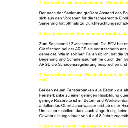
2. Warum hat sich der Abstand der Re
genfall
l
Der nach der Sanierung größere Abstand des Bod
sich aus den Vorgaben für die fachgerechte Eind
Sanierung hat oftmals zu Durchfeuchtungsschäde
3. Was passiert mit den durch die Sandstrah
Zum Sachstand / Zwischenstand: Die BGV hat es
Glasflächen bei der ARGE als Verursacherin anz
gemeldet. Wie in solchen Fällen üblich, hat die
Begehung und Schadensaufnahme durch den Gutach
ARGE die Schadensregulierung besprechen und d
4. Warum kommt es zur Rissbildung auf der O
dar?
Bei den neuen Fensterbänken aus Beton - die al
Fensterbänke zu einer geringen Rissbildung quer 
geringe Rissbreite ist im Beton- und Werksteinbau
anfallendes Oberflächenwasser erst ab einer Riss
Um sicherzustellen, dass auch längerfristig kei
Gewährleistungsdauer von 4 auf 8 Jahre zugest
5. Warum entspricht der ausgeführte Fenster