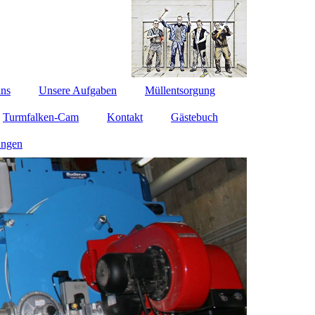
uns
Unsere Aufgaben
Müllentsorgung
Turmfalken-Cam
Kontakt
Gästebuch
ungen