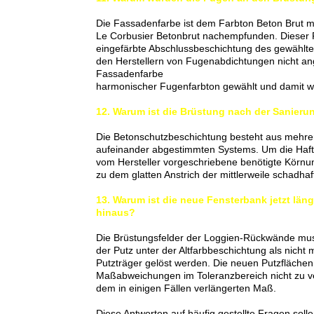
Die Fassadenfarbe ist dem Farbton Beton Brut mit
Le Corbusier Betonbrut nachempfunden. Dieser 
eingefärbte Abschlussbeschichtung des gewähl
den Herstellern von Fugenabdichtungen nicht a
Fassadenfarbe
harmonischer Fugenfarbton gewählt und damit we
12. Warum ist die Brüstung nach der Sanier
Die Betonschutzbeschichtung besteht aus mehre
aufeinander abgestimmten Systems. Um die Haftu
vom Hersteller vorgeschriebene benötigte Körnung
zu dem glatten Anstrich der mittlerweile schadh
13. Warum ist die neue Fensterbank jetzt län
hinaus?
Die Brüstungsfelder der Loggien-Rückwände mus
der Putz unter der Altfarbbeschichtung als nicht 
Putzträger gelöst werden. Die neuen Putzflächen 
Maßabweichungen im Toleranzbereich nicht zu v
dem in einigen Fällen verlängerten Maß.
Diese Antworten auf häufig gestellte Fragen soll