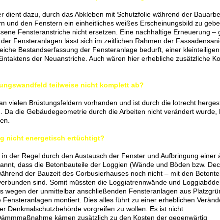
er dient dazu, durch das Abkleben mit Schutzfolie während der Bauarbe
 und den Fenstern ein einheitliches weißes Erscheinungsbild zu gebe
sene Fensteranstriche nicht ersetzen. Eine nachhaltige Erneuerung – g
e der Fensteranlagen lässt sich im zeitlichen Rahmen der Fassadensan
iche Bestandserfassung der Fensteranlage bedurft, einer kleinteiligen
ntaktens der Neuanstriche. Auch wären hier erhebliche zusätzliche K
ungswandfeld teilweise nicht komplett ab?
an vielen Brüstungsfeldern vorhanden und ist durch die lotrecht hergest
 Da die Gebäudegeometrie durch die Arbeiten nicht verändert wurde, b
en.
g nicht energetisch ertüchtigt?
t in der Regel durch den Austausch der Fenster und Aufbringung einer
kannt, dass die Betonbauteile der Loggien (Wände und Böden bzw. De
ährend der Bauzeit des Corbusierhauses noch nicht – mit den Betontei
erbunden sind. Somit müssten die Loggiatrennwände und Loggiaböde
as wegen der unmittelbar anschließenden Fensteranlagen aus Platzgr
e Fensteranlagen montiert. Dies alles führt zu einer erheblichen Verän
r Denkmalschutzbehörde vorgreifen zu wollen: Es ist nicht
e Dämmmaßnahme kämen zusätzlich zu den Kosten der gegenwärtig