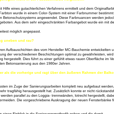
 Hilfe eines gutachterlichen Verfahrens ermittelt und dem Originalfarb
Farbton wurde in einem Color-System mit einer Farbnummer bestimmt
ten Betonschutzsystems angewendet. Diese Farbnuancen werden jedoc
ngeboten. Aus dem sehr eingeschränkten Farbangebot wurde ein mit de
itest möglich angepasst.
ung uneben und rau?
ren Aufbauschichten des vom Hersteller MC-Bauchemie entwickelten 
ng der verschiedenen Beschichtungen optimal zu gewährleisten, wird
 hergestellt. Dies führt zu einer gefühlt etwas rauen Oberfläche im Ve
aften Betonsanierung aus den 1980er Jahren.
ger als die vorherige und ragt über den äußeren Rahmen der Balko
sten im Zuge der Sanierungsarbeiten komplett neu aufgebaut werden,
mehr tragfähig herausgestellt hat. Zusätzlich konnte er nicht rückstands
werden parallel zu den Loggia- trennwänden, lotrecht hergestellt, dabe
ermeiden. Die vorgeschriebene Auskragung der neuen Fensterbänke fü
en einen Einblick in die Sanierungsmethodik geben und die damit