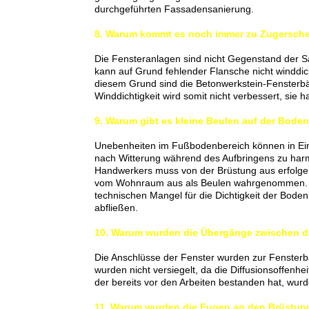
durchgeführten Fassadensanierung.
8. Warum kommt es noch immer zu Zugersch
Die Fensteranlagen sind nicht Gegenstand der S
kann auf Grund fehlender Flansche nicht winddi
diesem Grund sind die Betonwerkstein-Fensterb
Winddichtigkeit wird somit nicht verbessert, sie h
9. Warum gibt es kleine Beulen auf der Bode
Unebenheiten im Fußbodenbereich können in Einze
nach Witterung während des Aufbringens zu harm
Handwerkers muss von der Brüstung aus erfolgen
vom Wohnraum aus als Beulen wahrgenommen. Vo
technischen Mangel für die Dichtigkeit der Bod
abfließen.
10. Warum wurden die Übergänge zwischen der
Die Anschlüsse der Fenster wurden zur Fensterba
wurden nicht versiegelt, da die Diffusionsoffenh
der bereits vor den Arbeiten bestanden hat, wurd
11. Warum wurden die Fugen an den Brüstungs