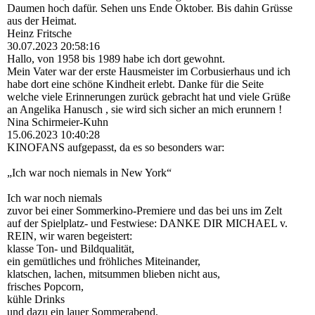
Daumen hoch dafür. Sehen uns Ende Oktober. Bis dahin Grüsse
aus der Heimat.
Heinz Fritsche
30.07.2023
20:58:16
Hallo, von 1958 bis 1989 habe ich dort gewohnt.
Mein Vater war der erste Hausmeister im Corbusierhaus und ich
habe dort eine schöne Kindheit erlebt. Danke für die Seite
welche viele Erinnerungen zurück gebracht hat und viele Grüße
an Angelika Hanusch , sie wird sich sicher an mich erunnern !
Nina Schirmeier-Kuhn
15.06.2023
10:40:28
KINOFANS aufgepasst, da es so besonders war:
„Ich war noch niemals in New York“
Ich war noch niemals
zuvor bei einer Sommerkino-Premiere und das bei uns im Zelt
auf der Spielplatz- und Festwiese: DANKE DIR MICHAEL v.
REIN, wir waren begeistert:
klasse Ton- und Bildqualität,
ein gemütliches und fröhliches Miteinander,
klatschen, lachen, mitsummen blieben nicht aus,
frisches Popcorn,
kühle Drinks
und dazu ein lauer Sommerabend,