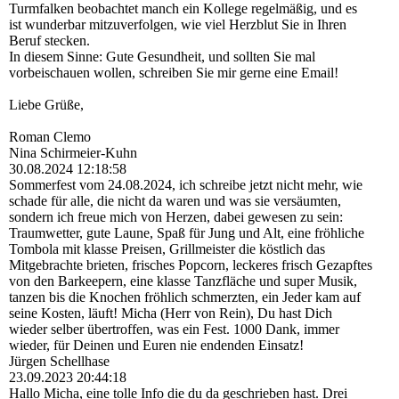
Turmfalken beobachtet manch ein Kollege regelmäßig, und es
ist wunderbar mitzuverfolgen, wie viel Herzblut Sie in Ihren
Beruf stecken.
In diesem Sinne: Gute Gesundheit, und sollten Sie mal
vorbeischauen wollen, schreiben Sie mir gerne eine Email!
Liebe Grüße,
Roman Clemo
Nina Schirmeier-Kuhn
30.08.2024
12:18:58
Sommerfest vom 24.08.2024, ich schreibe jetzt nicht mehr, wie
schade für alle, die nicht da waren und was sie versäumten,
sondern ich freue mich von Herzen, dabei gewesen zu sein:
Traumwetter, gute Laune, Spaß für Jung und Alt, eine fröhliche
Tombola mit klasse Preisen, Grillmeister die köstlich das
Mitgebrachte brieten, frisches Popcorn, leckeres frisch Gezapftes
von den Barkeepern, eine klasse Tanzfläche und super Musik,
tanzen bis die Knochen fröhlich schmerzten, ein Jeder kam auf
seine Kosten, läuft! Micha (Herr von Rein), Du hast Dich
wieder selber übertroffen, was ein Fest. 1000 Dank, immer
wieder, für Deinen und Euren nie endenden Einsatz!
Jürgen Schellhase
23.09.2023
20:44:18
Hallo Micha, eine tolle Info die du da geschrieben hast. Drei