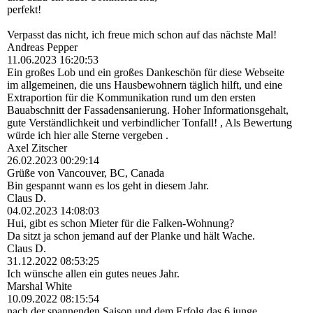
perfekt!
Verpasst das nicht, ich freue mich schon auf das nächste Mal!
Andreas Pepper
11.06.2023
16:20:53
Ein großes Lob und ein großes Dankeschön für diese Webseite
im allgemeinen, die uns Hausbewohnern täglich hilft, und eine
Extraportion für die Kommunikation rund um den ersten
Bauabschnitt der Fassadensanierung. Hoher Informationsgehalt,
gute Verständlichkeit und verbindlicher Tonfall! , Als Bewertung
würde ich hier alle Sterne vergeben .
Axel Zitscher
26.02.2023
00:29:14
Grüße von Vancouver, BC, Canada
Bin gespannt wann es los geht in diesem Jahr.
Claus D.
04.02.2023
14:08:03
Hui, gibt es schon Mieter für die Falken-Wohnung?
Da sitzt ja schon jemand auf der Planke und hält Wache.
Claus D.
31.12.2022
08:53:25
Ich wünsche allen ein gutes neues Jahr.
Marshal White
10.09.2022
08:15:54
nach der spannenden Saison und dem Erfolg das 6 junge