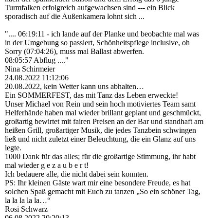
Turmfalken erfolgreich aufgewachsen sind --- ein Blick
sporadisch auf die Außenkamera lohnt sich ...
".... 06:19:11 - ich lande auf der Planke und beobachte mal was
in der Umgebung so passiert, Schönheitspflege inclusive, oh
Sorry (07:04:26), muss mal Ballast abwerfen.
08:05:57 Abflug ...."
Nina Schirmeier
24.08.2022
11:12:06
20.08.2022, kein Wetter kann uns abhalten…
Ein SOMMERFEST, das mit Tanz das Leben erweckte!
Unser Michael von Rein und sein hoch motiviertes Team samt
Helferhände haben mal wieder brillant geplant und geschmückt,
großartig bewirtet mit fairen Preisen an der Bar und standhaft am
heißen Grill, großartiger Musik, die jedes Tanzbein schwingen
ließ und nicht zuletzt einer Beleuchtung, die ein Glanz auf uns
legte.
1000 Dank für das alles; für die großartige Stimmung, ihr habt
mal wieder g e z a u b e r t!
Ich bedauere alle, die nicht dabei sein konnten.
PS: Ihr kleinen Gäste wart mir eine besondere Freude, es hat
solchen Spaß gemacht mit Euch zu tanzen „So ein schöner Tag,
la la la la la…“
Rosi Schwarz
06.08.2022
20:20:13